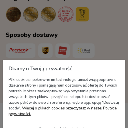
Sposoby dostawy
Dbamy o Twoją prywatność
Formy płatności
Pliki cookies i pokrewne im technologie umożliwiają poprawne
działanie strony i pomagają nam dostosować ofertę do Twoich
potrzeb. Możesz zaakceptować wykorzystanie przez nas
wszystkich tych plików i przejść do sklepu lub dostosować
użycie plików do swoich preferencji, wybierając opcję "Dostosuj
zgody".
Więcej o plikach cookies przeczytasz w naszej Polityce
prywatności.