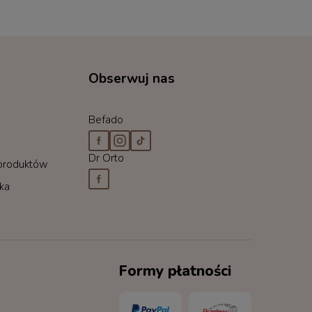
Obserwuj nas
Befado
Dr Orto
 produktów
cka
Formy płatności