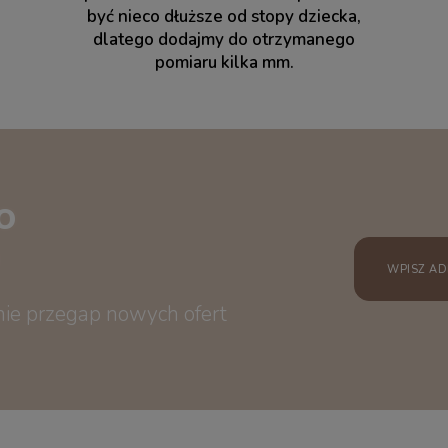
być nieco dłuższe od stopy dziecka,
dlatego dodajmy do otrzymanego
pomiaru kilka mm.
o
 nie przegap nowych ofert