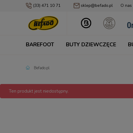
(33) 471 10 71
sklep@befado.pl
O nas
BAREFOOT
BUTY DZIEWCZĘCE
B
Befado.pl
Ten produkt jest niedostępny.