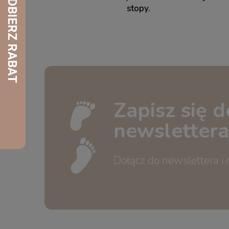
stopy.
Zapisz się d
newslettera
Dołącz do newslettera i