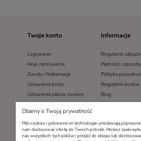
Twoje konto
Informacje
Logowanie
Regulamin zakup
Moje zamówienia
Płatności i sposo
Zwroty i Reklamacje
Polityka prywatnoś
Ustawienia konta
Regulamin kodów 
Ustawienia plików cookies
Blog
Dbamy o Twoją prywatność
Nagrody i certyfikaty
Pliki cookies i pokrewne im technologie umożliwiają poprawne
nam dostosować ofertę do Twoich potrzeb. Możesz zaakcepto
nas wszystkich tych plików i przejść do sklepu lub dostosowa