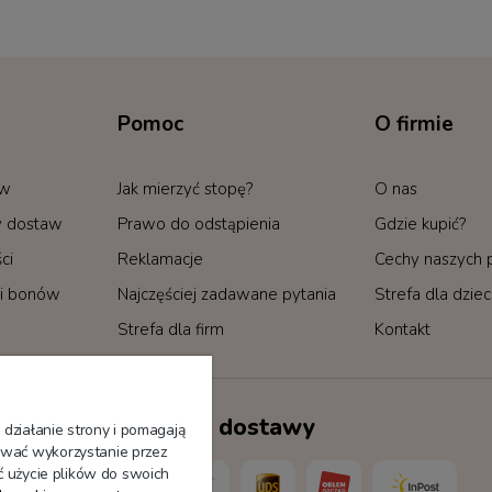
Pomoc
O firmie
ów
Jak mierzyć stopę?
O nas
by dostaw
Prawo do odstąpienia
Gdzie kupić?
ci
Reklamacje
Cechy naszych
i bonów
Najczęściej zadawane pytania
Strefa dla dzie
Strefa dla firm
Kontakt
Sposoby dostawy
 działanie strony i pomagają
wać wykorzystanie przez
ć użycie plików do swoich