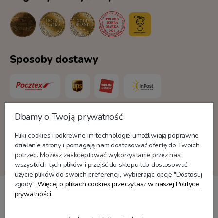
Sposoby dostawy
Dbamy o Twoją prywatność
Formy płatności
Pliki cookies i pokrewne im technologie umożliwiają poprawne
działanie strony i pomagają nam dostosować ofertę do Twoich
potrzeb. Możesz zaakceptować wykorzystanie przez nas
wszystkich tych plików i przejść do sklepu lub dostosować
użycie plików do swoich preferencji, wybierając opcję "Dostosuj
zgody".
Więcej o plikach cookies przeczytasz w naszej Polityce
prywatności.