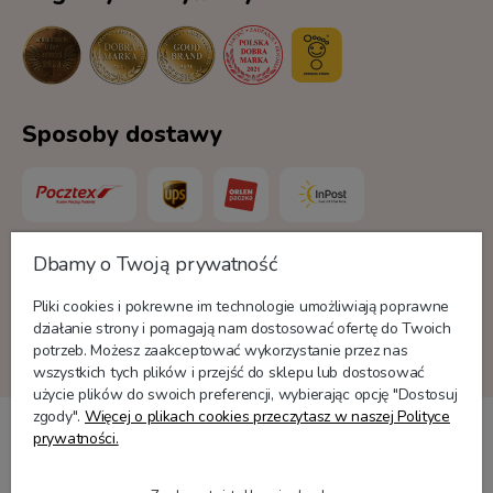
Sposoby dostawy
Dbamy o Twoją prywatność
Formy płatności
Pliki cookies i pokrewne im technologie umożliwiają poprawne
działanie strony i pomagają nam dostosować ofertę do Twoich
potrzeb. Możesz zaakceptować wykorzystanie przez nas
wszystkich tych plików i przejść do sklepu lub dostosować
użycie plików do swoich preferencji, wybierając opcję "Dostosuj
zgody".
Więcej o plikach cookies przeczytasz w naszej Polityce
prywatności.