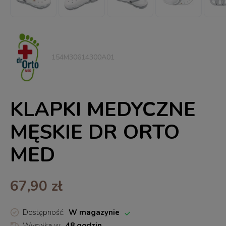
154M30614300A01
KLAPKI MEDYCZNE
MĘSKIE DR ORTO
MED
67,90 zł
Dostępność:
W magazynie
Wysyłka w:
48 godzin