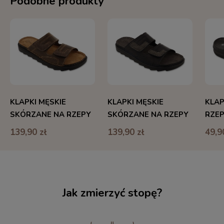
Podobne produkty
KLAPKI MĘSKIE
KLAPKI MĘSKIE
KLAP
SKÓRZANE NA RZEPY
SKÓRZANE NA RZEPY
RZE
BEFADO HOME&GO
BEFADO HOME&GO
ORT
139,90 zł
139,90 zł
49,9
Jak zmierzyć stopę?