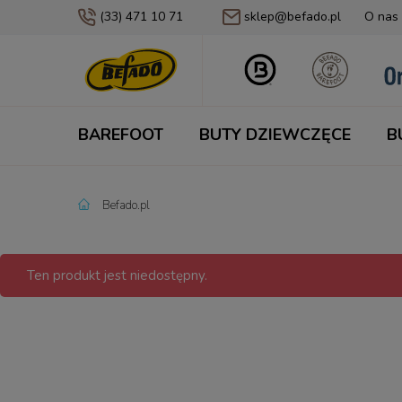
(33) 471 10 71
sklep@befado.pl
O nas
BAREFOOT
BUTY DZIEWCZĘCE
B
Befado.pl
Ten produkt jest niedostępny.