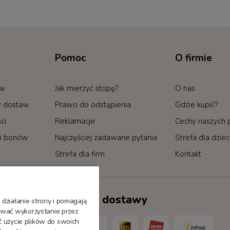
Pomoc
O firmie
ów
Jak mierzyć stopę?
O nas
by dostaw
Prawo do odstąpienia
Gdzie kupić?
ci
Reklamacje
Cechy naszych
i bonów
Najczęściej zadawane pytania
Strefa dla dzie
Strefa dla firm
Kontakt
Sposoby dostawy
 działanie strony i pomagają
wać wykorzystanie przez
ć użycie plików do swoich