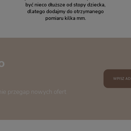
być nieco dłuższe od stopy dziecka,
dlatego dodajmy do otrzymanego
pomiaru kilka mm.
o
 nie przegap nowych ofert