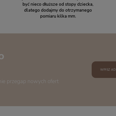
być nieco dłuższe od stopy dziecka,
dlatego dodajmy do otrzymanego
pomiaru kilka mm.
o
 nie przegap nowych ofert