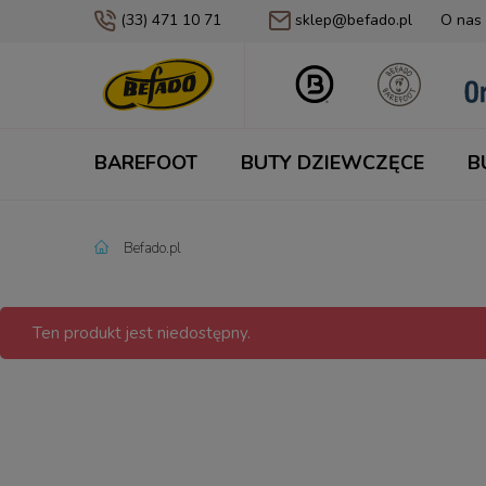
(33) 471 10 71
sklep@befado.pl
O nas
BAREFOOT
BUTY DZIEWCZĘCE
B
Befado.pl
Ten produkt jest niedostępny.