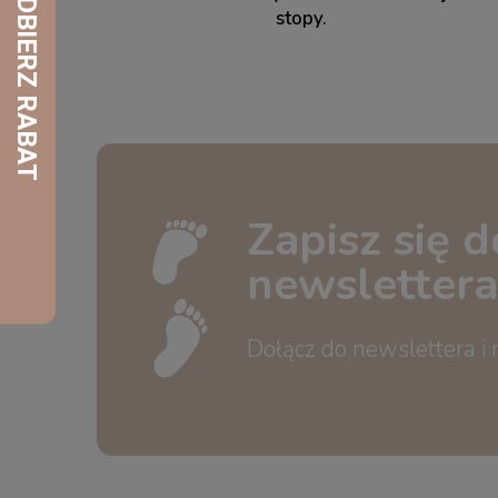
stopy.
Zapisz się d
newslettera
Dołącz do newslettera i