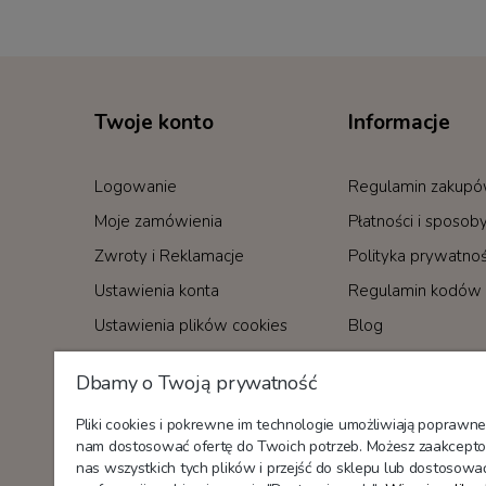
Twoje konto
Informacje
Logowanie
Regulamin zakup
Moje zamówienia
Płatności i sposo
Zwroty i Reklamacje
Polityka prywatnoś
Ustawienia konta
Regulamin kodów 
Ustawienia plików cookies
Blog
Dbamy o Twoją prywatność
Nagrody i certyfikaty
Pliki cookies i pokrewne im technologie umożliwiają poprawne
nam dostosować ofertę do Twoich potrzeb. Możesz zaakcepto
nas wszystkich tych plików i przejść do sklepu lub dostosowa