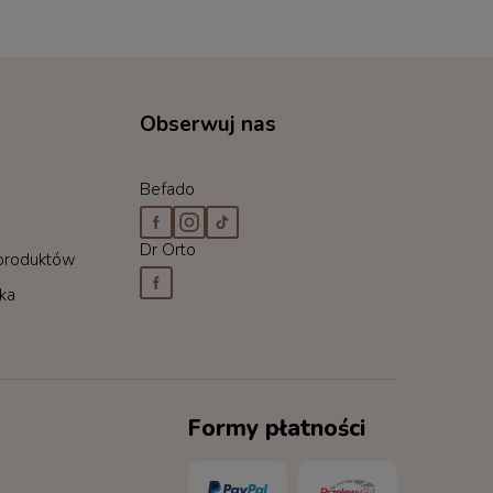
Obserwuj nas
Befado
Dr Orto
 produktów
cka
Formy płatności