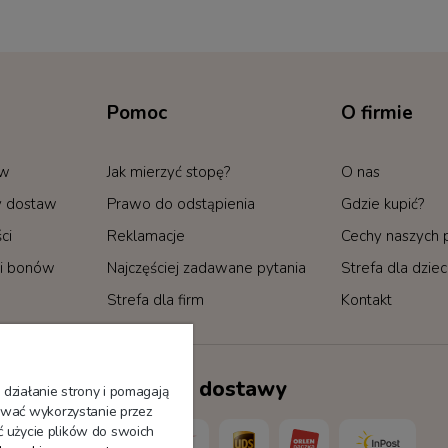
Pomoc
O firmie
ów
Jak mierzyć stopę?
O nas
by dostaw
Prawo do odstąpienia
Gdzie kupić?
ci
Reklamacje
Cechy naszych
i bonów
Najczęściej zadawane pytania
Strefa dla dzie
Strefa dla firm
Kontakt
Sposoby dostawy
 działanie strony i pomagają
wać wykorzystanie przez
ć użycie plików do swoich