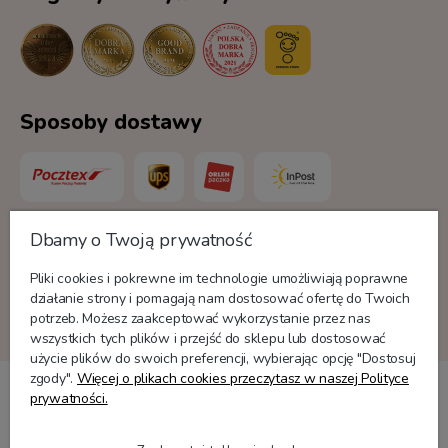
Sposoby dostawy
Dbamy o Twoją prywatność
Formy płatności
Pliki cookies i pokrewne im technologie umożliwiają poprawne
działanie strony i pomagają nam dostosować ofertę do Twoich
potrzeb. Możesz zaakceptować wykorzystanie przez nas
wszystkich tych plików i przejść do sklepu lub dostosować
użycie plików do swoich preferencji, wybierając opcję "Dostosuj
zgody".
Więcej o plikach cookies przeczytasz w naszej Polityce
prywatności.