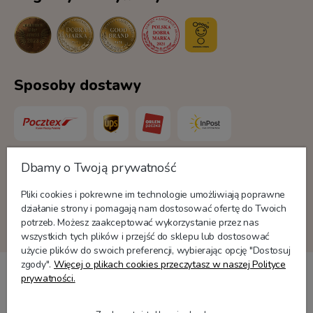
Sposoby dostawy
Dbamy o Twoją prywatność
Formy płatności
Pliki cookies i pokrewne im technologie umożliwiają poprawne
działanie strony i pomagają nam dostosować ofertę do Twoich
potrzeb. Możesz zaakceptować wykorzystanie przez nas
wszystkich tych plików i przejść do sklepu lub dostosować
użycie plików do swoich preferencji, wybierając opcję "Dostosuj
zgody".
Więcej o plikach cookies przeczytasz w naszej Polityce
prywatności.