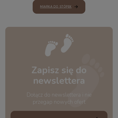
MIARKA DO STÓPEK
Zapisz się do
newslettera
Dołącz do newslettera i nie
przegap nowych ofert