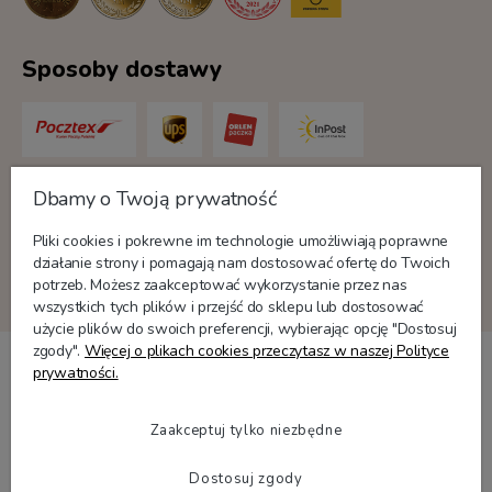
Sposoby dostawy
Dbamy o Twoją prywatność
Formy płatności
Pliki cookies i pokrewne im technologie umożliwiają poprawne
działanie strony i pomagają nam dostosować ofertę do Twoich
potrzeb. Możesz zaakceptować wykorzystanie przez nas
wszystkich tych plików i przejść do sklepu lub dostosować
użycie plików do swoich preferencji, wybierając opcję "Dostosuj
zgody".
Więcej o plikach cookies przeczytasz w naszej Polityce
prywatności.
Zaakceptuj tylko niezbędne
Shoper Premium
Dostosuj zgody