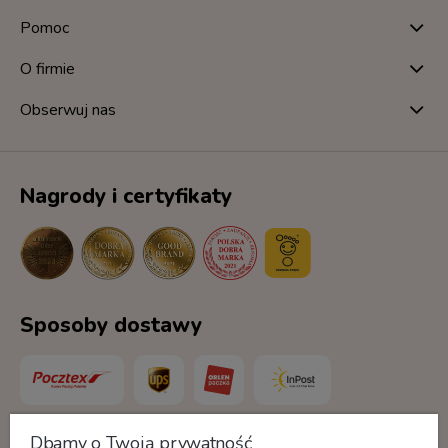
Pomoc
O firmie
Obserwuj nas
Nagrody i certyfikaty
Sposoby dostawy
Dbamy o Twoją prywatność