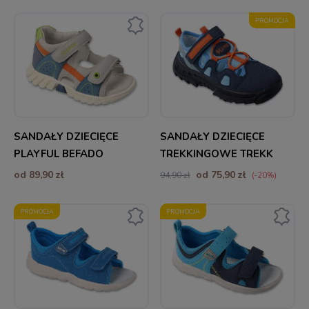
PROMOCJA
SANDAŁY DZIECIĘCE
SANDAŁY DZIECIĘCE
PLAYFUL BEFADO
TREKKINGOWE TREKK
BEFADO
od 89,90 zł
od 75,90 zł
94,90 zł
(-20%)
PROMOCJA
PROMOCJA