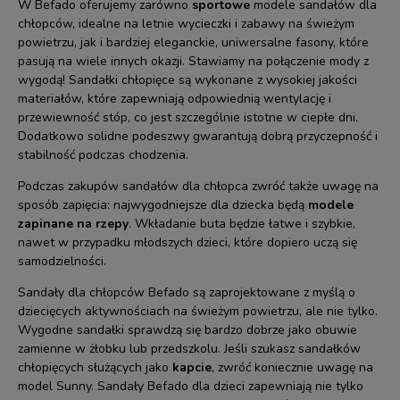
W Befado oferujemy zarówno
sportowe
modele sandałów dla
chłopców, idealne na letnie wycieczki i zabawy na świeżym
powietrzu, jak i bardziej eleganckie, uniwersalne fasony, które
pasują na wiele innych okazji. Stawiamy na połączenie mody z
wygodą! Sandałki chłopięce są wykonane z wysokiej jakości
materiałów, które zapewniają odpowiednią wentylację i
przewiewność stóp, co jest szczególnie istotne w ciepłe dni.
Dodatkowo solidne podeszwy gwarantują dobrą przyczepność i
stabilność podczas chodzenia.
Podczas zakupów sandałów dla chłopca zwróć także uwagę na
sposób zapięcia: najwygodniejsze dla dziecka będą
modele
zapinane na rzepy
. Wkładanie buta będzie łatwe i szybkie,
nawet w przypadku młodszych dzieci, które dopiero uczą się
samodzielności.
Sandały dla chłopców Befado są zaprojektowane z myślą o
dziecięcych aktywnościach na świeżym powietrzu, ale nie tylko.
Wygodne sandałki sprawdzą się bardzo dobrze jako obuwie
zamienne w żłobku lub przedszkolu. Jeśli szukasz sandałków
chłopięcych służących jako
kapcie
, zwróć koniecznie uwagę na
model Sunny. Sandały Befado dla dzieci zapewniają nie tylko