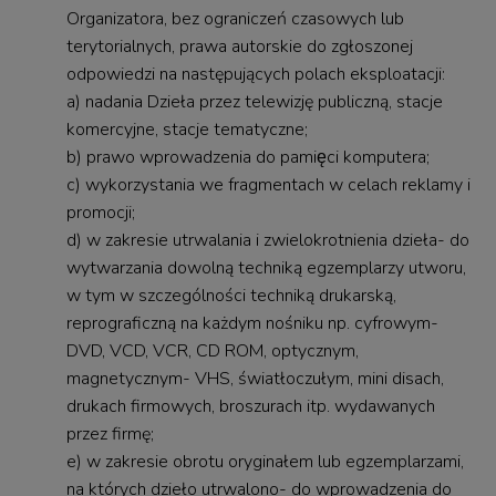
Organizatora, bez ograniczeń czasowych lub
terytorialnych, prawa autorskie do zgłoszonej
odpowiedzi na następujących polach eksploatacji:
a) nadania Dzieła przez telewizję publiczną, stacje
komercyjne, stacje tematyczne;
b) prawo wprowadzenia do pamięci komputera;
c) wykorzystania we fragmentach w celach reklamy i
promocji;
d) w zakresie utrwalania i zwielokrotnienia dzieła- do
wytwarzania dowolną techniką egzemplarzy utworu,
w tym w szczególności techniką drukarską,
reprograficzną na każdym nośniku np. cyfrowym-
DVD, VCD, VCR, CD ROM, optycznym,
magnetycznym- VHS, światłoczułym, mini disach,
drukach firmowych, broszurach itp. wydawanych
przez firmę;
e) w zakresie obrotu oryginałem lub egzemplarzami,
na których dzieło utrwalono- do wprowadzenia do