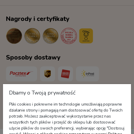
Nagrody i certyfikaty
Sposoby dostawy
Dbamy o Twoją prywatność
Formy płatności
Pliki cookies i pokrewne im technologie umożliwiają poprawne
działanie strony i pomagają nam dostosować ofertę do Twoich
potrzeb. Możesz zaakceptować wykorzystanie przez nas
wszystkich tych plików i przejść do sklepu lub dostosować
użycie plików do swoich preferencji, wybierając opcję "Dostosuj