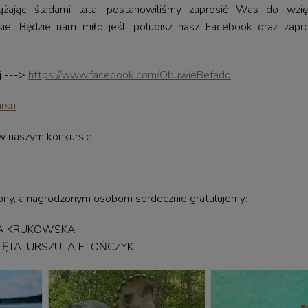
dążając śladami lata, postanowiliśmy zaprosić Was do wzi
e. Będzie nam miło jeśli polubisz nasz Facebook oraz zap
j --->
https://www.facebook.com/ObuwieBefado
ursu
.
 naszym konkursie!
ony, a nagrodzonym osobom serdecznie gratulujemy:
NA KRUKOWSKA
 ZIĘTA, URSZULA FILOŃCZYK