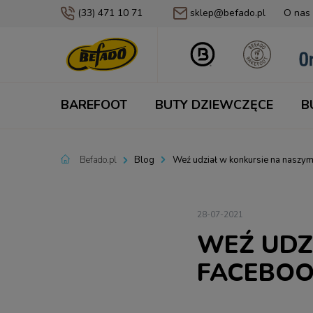
(33) 471 10 71
sklep@befado.pl
O nas
BAREFOOT
BUTY DZIEWCZĘCE
B
Befado.pl
Blog
Weź udział w konkursie na naszym
28-07-2021
WEŹ UDZ
FACEBOO