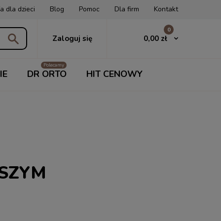
a dla dzieci
Blog
Pomoc
Dla firm
Kontakt
0
0,00 zł
Zaloguj się
IE
DR ORTO
HIT CENOWY
ASZYM