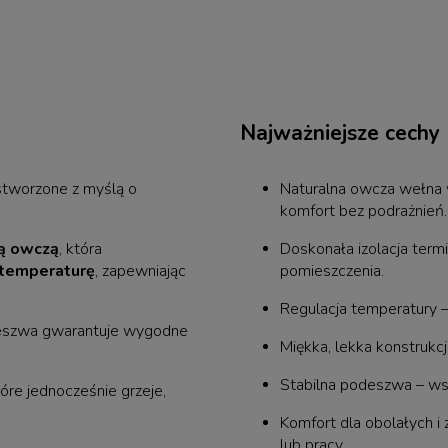
Najważniejsze cechy
stworzone z myślą o
Naturalna owcza wełna 
komfort bez podrażnień.
ą owczą
, która
Doskonała izolacja termi
 temperaturę
, zapewniając
pomieszczenia.
Regulacja temperatury – 
odeszwa gwarantuje wygodne
Miękka, lekka konstrukc
Stabilna podeszwa – ws
óre jednocześnie grzeje,
Komfort dla obolałych i
lub pracy.