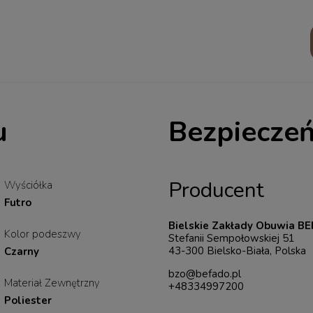
u
Bezpiecze
Producent
Wyściółka
Futro
Bielskie Zakłady Obuwia BEF
Kolor podeszwy
Stefanii Sempołowskiej 51
43-300 Bielsko-Biała, Polska
Czarny
bzo@befado.pl
Materiał Zewnętrzny
+48334997200
Poliester