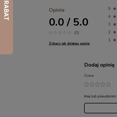
5
Opinie
4
0.0 / 5.0
3
2
(0)
1
Zobacz jak działają opinie
Dodaj opinię
Ocena
Imię lub pseudonim: