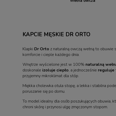
Wełna owcza
KAPCIE MĘSKIE DR ORTO
Klapki
Dr Orto
z naturalną owczą wełną to obuwie 
komforcie i cieple każdego dnia.
Wnętrze wyścielone jest w 100%
naturalną wełn
doskonale
izoluje ciepło
, a jednocześnie
reguluje
przyjemny mikroklimat dla stóp.
Miękka cholewka otula stopę, a lekka i stabilna p
poruszanie się po domu.
To model idealny dla osób poszukujących obuwia, kt
chroni skórę i przynosi ulgę zmęczonym stopom.