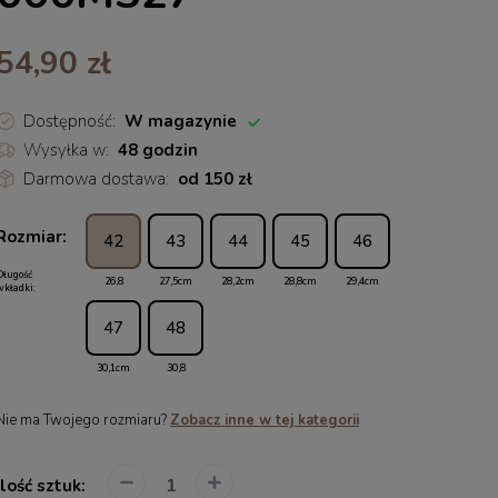
54,90 zł
Dostępność:
W magazynie
Wysyłka w:
48 godzin
Darmowa dostawa:
od 150 zł
Rozmiar:
42
43
44
45
46
Długość
26,8
27,5cm
28,2cm
28,8cm
29,4cm
wkładki:
47
48
30,1cm
30,8
Nie ma Twojego rozmiaru?
Zobacz inne w tej kategorii
Ilość sztuk: