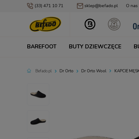
(33) 471 10 71
sklep@befado.pl
O nas
BAREFOOT
BUTY DZIEWCZĘCE
B
Befado.pl
Dr Orto
Dr Orto Wool
KAPCIE MĘS