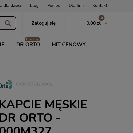
a dla dzieci
Blog
Pomoc
Dla firm
Kontakt
0
0,00 zł
Zaloguj się
IE
DR ORTO
HIT CENOWY
000M32714200A01
KAPCIE MĘSKIE
DR ORTO -
000M327