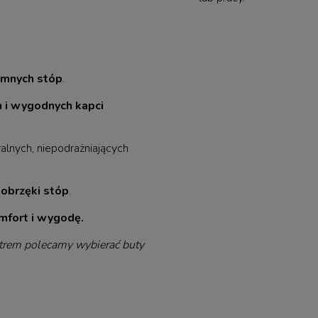
imnych stóp
.
h i wygodnych kapci
ralnych, niepodrażniających
 obrzęki stóp
.
mfort i wygodę.
rem polecamy wybierać buty