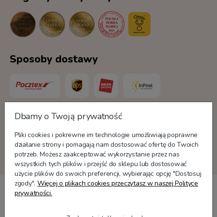
Sposoby dostawy
Dbamy o Twoją prywatność
Formy płatności
Pliki cookies i pokrewne im technologie umożliwiają poprawne
działanie strony i pomagają nam dostosować ofertę do Twoich
potrzeb. Możesz zaakceptować wykorzystanie przez nas
wszystkich tych plików i przejść do sklepu lub dostosować
użycie plików do swoich preferencji, wybierając opcję "Dostosuj
zgody".
Więcej o plikach cookies przeczytasz w naszej Polityce
prywatności.