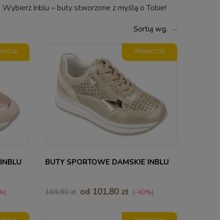
Wybierz Inblu – buty stworzone z myślą o Tobie!
Sortuj wg.
MOCJA
PROMOCJA
36
37
38
39
40
INBLU
BUTY SPORTOWE DAMSKIE INBLU
od 101,80 zł
169,90 zł
%)
(-40%)