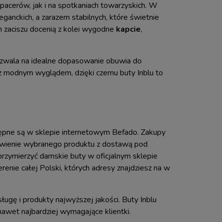
pacerów, jak i na spotkaniach towarzyskich. W
eganckich, a zarazem stabilnych, które świetnie
m zaciszu docenią z kolei wygodne
kapcie
,
ozwala na idealne dopasowanie obuwia do
z modnym wyglądem, dzięki czemu buty Inblu to
ępne są w sklepie internetowym Befado. Zakupy
mówienie wybranego produktu z dostawą pod
przymierzyć damskie buty w oficjalnym sklepie
enie całej Polski, których adresy znajdziesz na w
ługę i produkty najwyższej jakości. Buty Inblu
nawet najbardziej wymagające klientki.