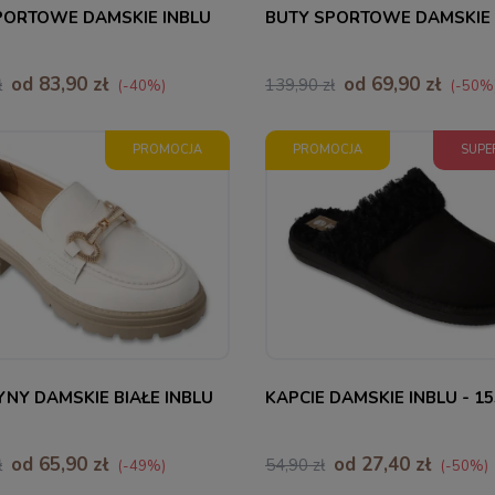
PORTOWE DAMSKIE INBLU
BUTY SPORTOWE DAMSKIE 
od 83,90 zł
od 69,90 zł
ł
139,90 zł
(-40%)
(-50%
PROMOCJA
PROMOCJA
SUPE
36
37
NY DAMSKIE BIAŁE INBLU
KAPCIE DAMSKIE INBLU - 1
od 65,90 zł
od 27,40 zł
ł
54,90 zł
(-49%)
(-50%)