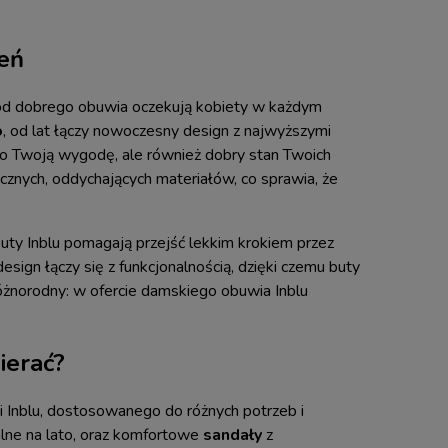
ień
h od dobrego obuwia oczekują kobiety w każdym
o
, od lat łączy nowoczesny design z najwyższymi
o o Twoją wygodę, ale również dobry stan Twoich
ycznych, oddychających materiałów, co sprawia, że
buty Inblu pomagają przejść lekkim krokiem przez
sign łączy się z funkcjonalnością, dzięki czemu buty
óżnorodny: w ofercie damskiego obuwia Inblu
ierać?
 Inblu, dostosowanego do różnych potrzeb i
alne na lato, oraz komfortowe
sandały
z