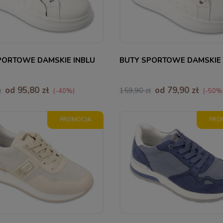
38
39
40
41
37
38
PORTOWE DAMSKIE INBLU
BUTY SPORTOWE DAMSKIE 
od 95,80 zł
od 79,90 zł
ł
159,90 zł
(-40%)
(-50%
PROMOCJA
PRO
38
39
40
40