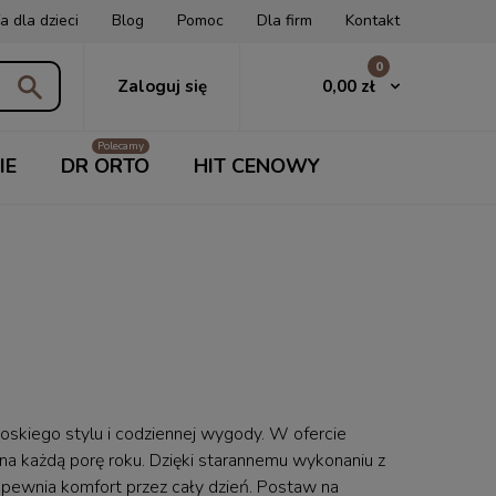
a dla dzieci
Blog
Pomoc
Dla firm
Kontakt
0
0,00 zł
Zaloguj się
IE
DR ORTO
HIT CENOWY
skiego stylu i codziennej wygody. W ofercie
 na każdą porę roku. Dzięki starannemu wykonaniu z
apewnia komfort przez cały dzień. Postaw na