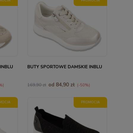
MOCJA
PROMOCJA
36
37
38
INBLU
BUTY SPORTOWE DAMSKIE INBLU
od 84,90 zł
169,90 zł
%)
(-50%)
MOCJA
PROMOCJA