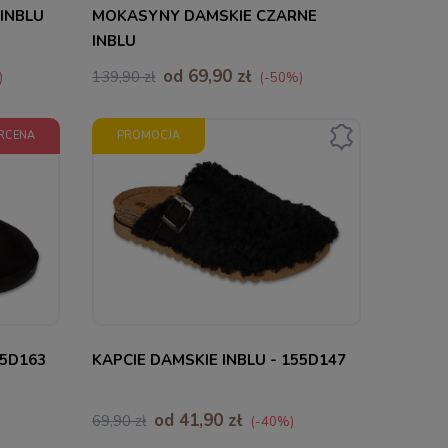
INBLU
MOKASYNY DAMSKIE CZARNE
INBLU
od 69,90 zł
139,90 zł
)
(-50%)
RCENA
PROMOCJA
36
55D163
KAPCIE DAMSKIE INBLU - 155D147
od 41,90 zł
69,90 zł
(-40%)