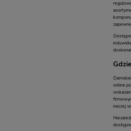
regulowa
asortyme
komponuj
zapewnia
Dostępne
indywidu
doskonał
Gdzie
Damskie 
online p
wskazany
firmowym
naszej 
Niezależ
dostępne