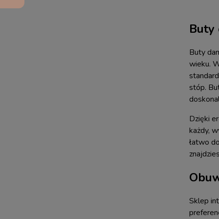
Buty 
Buty dam
wieku. W
standard
stóp. Bu
doskonal
Dzięki e
każdy, w
łatwo do
znajdzie
Obuw
Sklep in
preferen