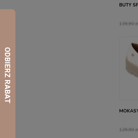
BUTY S
139,90 z
36
38
MOKASY
129,90 z