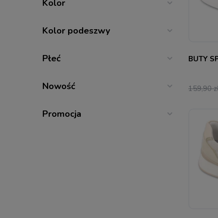
Kolor
36
37
Kolor podeszwy
Płeć
BUTY S
Nowość
159,90 z
Promocja
36
37