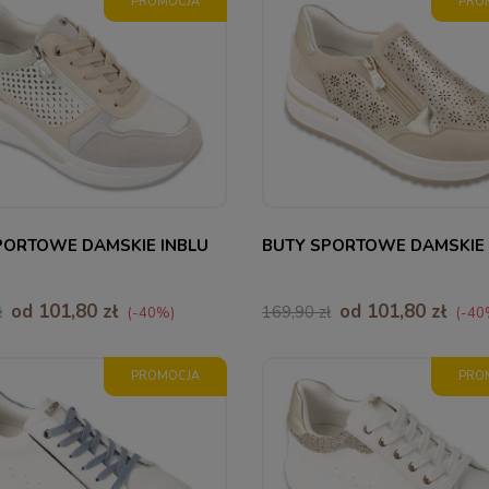
PROMOCJA
PRO
38
39
40
36
37
38
39
40
PORTOWE DAMSKIE INBLU
BUTY SPORTOWE DAMSKIE 
od 101,80 zł
od 101,80 zł
ł
169,90 zł
(-40%)
(-40
PROMOCJA
PRO