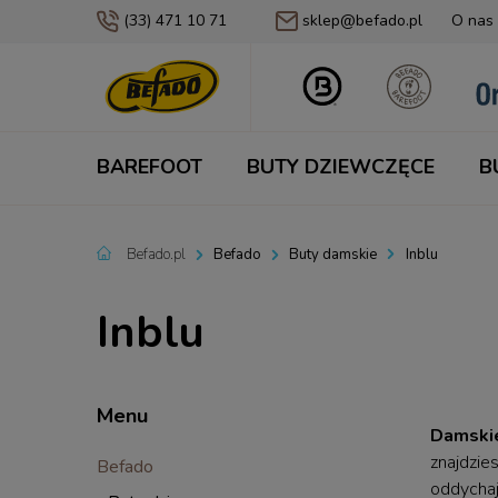
(33) 471 10 71
sklep@befado.pl
O nas
BAREFOOT
BUTY DZIEWCZĘCE
B
Befado.pl
Befado
Buty damskie
Inblu
Inblu
Menu
Damskie
znajdzie
Befado
oddychaj