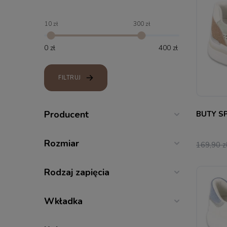
10
300
36
37
FILTRUJ
Producent
BUTY S
Rozmiar
169,90 z
Rodzaj zapięcia
Wkładka