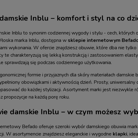
damskie Inblu – komfort i styl na co dz
skie Inblu to synonim codziennej wygody i stylu - cech, któryc
łoska marka Inblu, dostępna w
sklepie internetowym Befad
ami wykonania. W ofercie znajdziesz obuwie, które dba nie tylk
ty te charakteryzują się lekką konstrukcją i zastosowaniem elast
e sprawdzają się podczas codziennego użytkowania.
rgonomicznej formie i przyjaznych dla skóry materiałach damskie 
ypełniony obowiązkami i aktywnością dzień. Prosty, uniwersalny de
pasować do każdej stylizacji. Asortyment marki jest niezwykle r
sz propozycje na każdą porę roku.
ie damskie Inblu – w czym możesz wyb
ternetowy Befado oferuje szeroki wybór damskiego obuwia marki
cji. W asortymencie znajdziesz eleganckie i wygodne
klapki
, ide