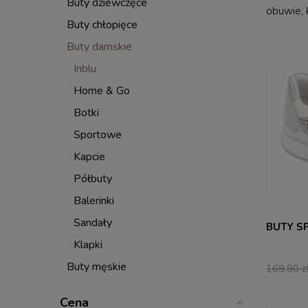
Buty dziewczęce
obuwie, 
Buty chłopięce
Buty damskie
Inblu
Home & Go
Botki
Sportowe
36
37
Kapcie
Półbuty
Balerinki
Sandały
BUTY S
Klapki
Buty męskie
169,90 z
Cena