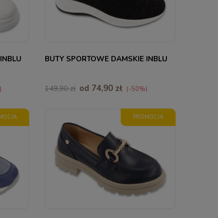
35
36
38
INBLU
BUTY SPORTOWE DAMSKIE INBLU
od 74,90 zł
149,90 zł
)
(-50%)
MOCJA
PROMOCJA
36
37
38