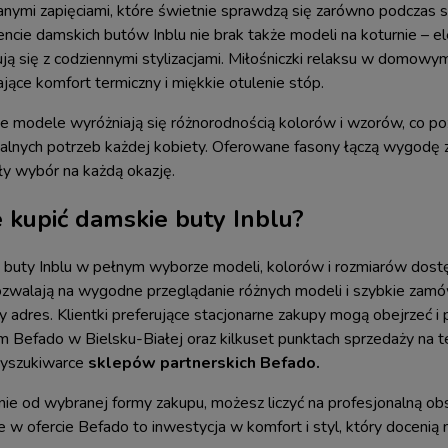
nymi zapięciami, które świetnie sprawdzą się zarówno podczas s
ncie damskich butów Inblu nie brak także modeli na koturnie – el
ą się z codziennymi stylizacjami. Miłośniczki relaksu w domowy
jące komfort termiczny i miękkie otulenie stóp.
 modele wyróżniają się różnorodnością kolorów i wzorów, co p
alnych potrzeb każdej kobiety. Oferowane fasony łączą wygodę 
y wybór na każdą okazję.
 kupić damskie buty Inblu?
buty Inblu w pełnym wyborze modeli, kolorów i rozmiarów dost
ozwalają na wygodne przeglądanie różnych modeli i szybkie za
 adres. Klientki preferujące stacjonarne zakupy mogą obejrzeć i 
 Befado w Bielsku-Białej oraz kilkuset punktach sprzedaży na ter
wyszukiwarce
sklepów partnerskich Befado
.
nie od wybranej formy zakupu, możesz liczyć na profesjonalną obs
 w ofercie Befado to inwestycja w komfort i styl, który docenią 