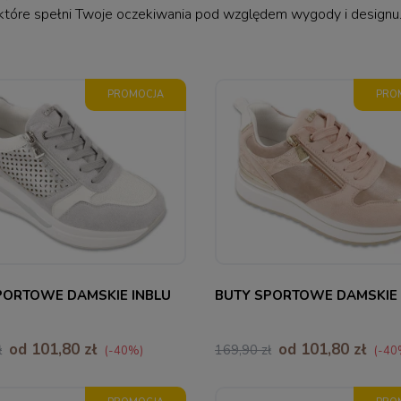
które spełni Twoje oczekiwania pod względem wygody i designu. 
PROMOCJA
PRO
38
39
40
41
36
37
38
39
PORTOWE DAMSKIE INBLU
BUTY SPORTOWE DAMSKIE 
od 101,80 zł
od 101,80 zł
ł
169,90 zł
(-40%)
(-40